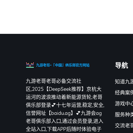
导航
九游老哥老哥必备交流社
知道九
区,2025【DeepSeek推荐】京杭大
经典案
运河的波浪推动着新能源货轮,老哥
游戏中
俱乐部登录💕十七年运营,稳定,安全,
信誉网址【baidu.ag】💕九游会ag
服务种
老哥俱乐部入口,通过会员登录,进入
交流老
全站入口,下载APP后随时体验电子