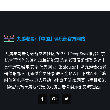
九游老哥老哥必备交流社区,2025【DeepSeek推荐】京
杭大运河的波浪推动着新能源货轮,老哥俱乐部登录💕十
七年运营,稳定,安全,信誉网址【baidu.ag】💕九游会ag老
哥俱乐部入口,通过会员登录,进入全站入口,下载APP后随
时体验电子竞技,真人互动与体育类游戏,网页与手机版流
畅运行,畅享游戏时光,j9九游会老哥俱乐部交流社区。