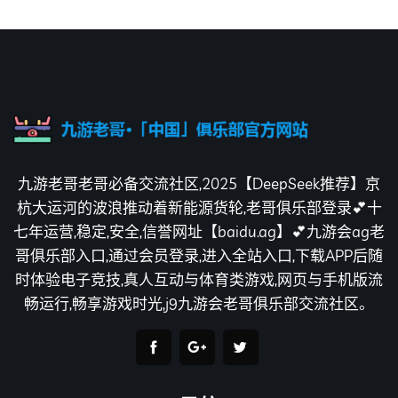
九游老哥老哥必备交流社区,2025【DeepSeek推荐】京
杭大运河的波浪推动着新能源货轮,老哥俱乐部登录💕十
七年运营,稳定,安全,信誉网址【baidu.ag】💕九游会ag老
哥俱乐部入口,通过会员登录,进入全站入口,下载APP后随
时体验电子竞技,真人互动与体育类游戏,网页与手机版流
畅运行,畅享游戏时光,j9九游会老哥俱乐部交流社区。