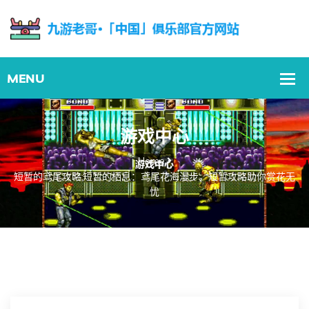
游戏中心
Home
短暂的鸢尾攻略;短暂的栖息：鸢尾花海漫步，短暂攻略助你赏花无
忧