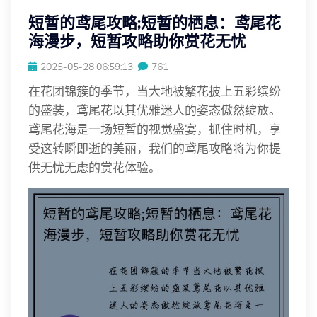
短暂的鸢尾攻略;短暂的栖息：鸢尾花
海漫步，短暂攻略助你赏花无忧
2025-05-28 06:59:13
761
在花团锦簇的季节，当大地被繁花披上五彩缤纷
的盛装，鸢尾花以其优雅迷人的姿态傲然绽放。
鸢尾花海是一场短暂的视觉盛宴，抓住时机，享
受这转瞬即逝的美丽，我们的鸢尾攻略将为你提
供无忧无虑的赏花体验。