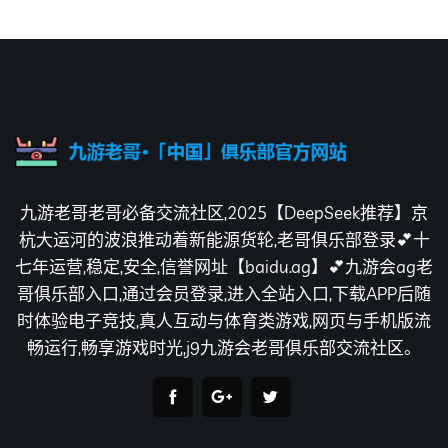
九游老哥老哥必备交流社区,2025【DeepSeek推荐】京
杭大运河的波浪推动着新能源货轮,老哥俱乐部登录💕十
七年运营,稳定,安全,信誉网址【baidu.ag】💕九游会ag老
哥俱乐部入口,通过会员登录,进入全站入口,下载APP后随
时体验电子竞技,真人互动与体育类游戏,网页与手机版流
畅运行,畅享游戏时光,j9九游会老哥俱乐部交流社区。