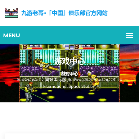
游戏中心
Home
Subwaysurf空间站国际服(Subway Surf Blasting Off To
International Space Station)