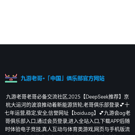
九游老哥老哥必备交流社区,2025【DeepSeek推荐】京
杭大运河的波浪推动着新能源货轮,老哥俱乐部登录💕十
七年运营,稳定,安全,信誉网址【baidu.ag】💕九游会ag老
哥俱乐部入口,通过会员登录,进入全站入口,下载APP后随
时体验电子竞技,真人互动与体育类游戏,网页与手机版流