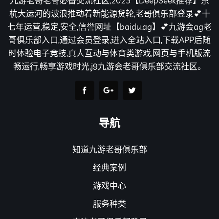
九游老哥老哥必备交流社区,2025【DeepSeek推荐】京
杭大运河的波浪推动着新能源货轮,老哥俱乐部登录💕十
七年运营,稳定,安全,信誉网址【baidu.ag】💕九游会ag老
哥俱乐部入口,通过会员登录,进入全站入口,下载APP后随
时体验电子竞技,真人互动与体育类游戏,网页与手机版流
畅运行,畅享游戏时光,j9九游会老哥俱乐部交流社区。
导航
知道九游老哥俱乐部
经典案例
游戏中心
服务种类