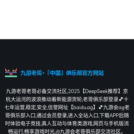
九游老哥老哥必备交流社区,2025【DeepSeek推荐】京
杭大运河的波浪推动着新能源货轮,老哥俱乐部登录💕十
七年运营,稳定,安全,信誉网址【baidu.ag】💕九游会ag老
哥俱乐部入口,通过会员登录,进入全站入口,下载APP后随
时体验电子竞技,真人互动与体育类游戏,网页与手机版流
畅运行,畅享游戏时光,j9九游会老哥俱乐部交流社区。