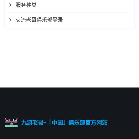
服务种类
交流老哥俱乐部登录