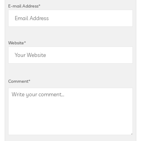
E-mail Address
*
Website
*
Comment
*