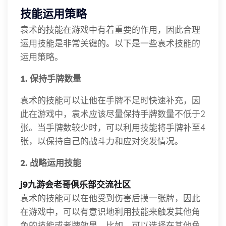
技能运用策略
袁术的技能在游戏中有着重要的作用，因此合理
运用技能是非常关键的。以下是一些袁术技能的
运用策略。
1. 保持手牌数量
袁术的技能可以让他在手牌不足时快速补充，因
此在游戏中，袁术应该尽量保持手牌数量不低于2
张。当手牌数较少时，可以利用技能将手牌补至4
张，以保持自己的战斗力和应对突发情况。
2. 战略运用技能
j9九游会老哥俱乐部交流社区
袁术的技能可以在他受到伤害后摸一张牌，因此
在游戏中，可以有意识地利用技能来触发其他角
色的技能或者牌效果。比如，可以选择在其他角