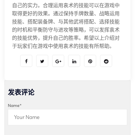
自己的实力。合理运用袁术的技能可以在游戏中
取得更好的效果。通过保持手牌数量、战略运用
技能、搭配装备牌、与其他武将搭配、选择技能
的时机和平衡防守与进攻等策略，可以发挥袁术
的技能优势，提升自己的胜率。希望以上介绍对
于玩家们在游戏中使用袁术的技能有所帮助。
发表评论
Name
*