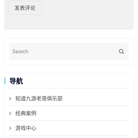
发表评论
导航
知道九游老哥俱乐部
经典案例
游戏中心