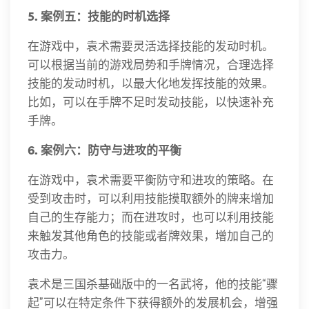
5. 案例五：技能的时机选择
在游戏中，袁术需要灵活选择技能的发动时机。
可以根据当前的游戏局势和手牌情况，合理选择
技能的发动时机，以最大化地发挥技能的效果。
比如，可以在手牌不足时发动技能，以快速补充
手牌。
6. 案例六：防守与进攻的平衡
在游戏中，袁术需要平衡防守和进攻的策略。在
受到攻击时，可以利用技能摸取额外的牌来增加
自己的生存能力；而在进攻时，也可以利用技能
来触发其他角色的技能或者牌效果，增加自己的
攻击力。
袁术是三国杀基础版中的一名武将，他的技能“骤
起”可以在特定条件下获得额外的发展机会，增强