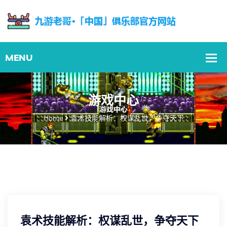
游戏中心
Home
袁术技能解析：权谋乱世，争夺天下
袁术技能解析：权谋乱世，争夺天下