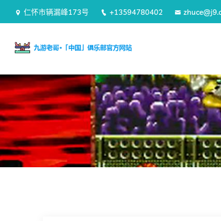
仁怀市辆漏峰173号
+13594780402
zhuce@j9.