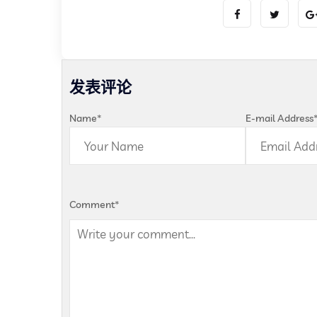
发表评论
Name
*
E-mail Address
Comment
*