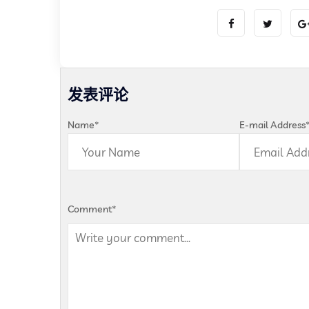
发表评论
Name
*
E-mail Address
Comment
*