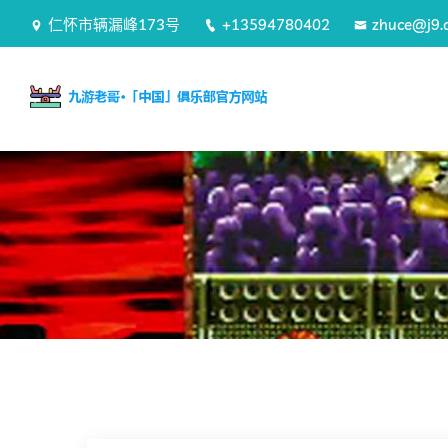
仁怀市辆漏峰173号
+13594780402
zhuce@j9.