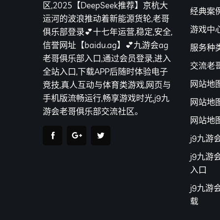
区,2025【DeepSeek推荐】京杭大
经典案
运河的波浪推动着新能源货轮,老哥
游戏中
俱乐部登录💕十七年运营,稳定,安全,
信誉网址【baidu.ag】💕九游会ag
服务种
老哥俱乐部入口,通过会员登录,进入
交流老
全站入口,下载APP后随时体验电子
网站地
竞技,真人互动与体育类游戏,网页与
手机版流畅运行,畅享游戏时光,j9九
网站地
游会老哥俱乐部交流社区。
网站地
j9九
j9九
入口
j9九游
载