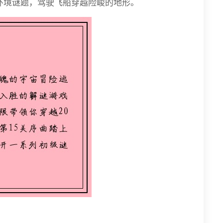
环境谜题，驾驶飞船穿越险峻的地形。