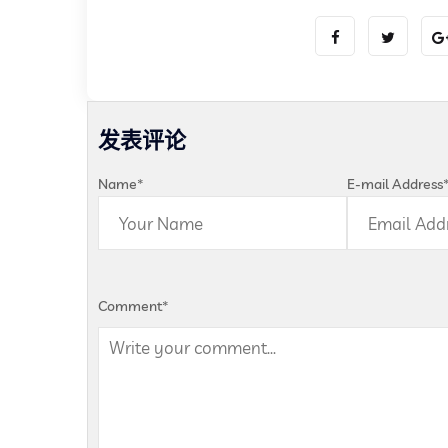
发表评论
Name
*
E-mail Address
Comment
*