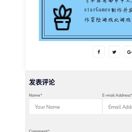
发表评论
Name
*
E-mail Address
Comment
*