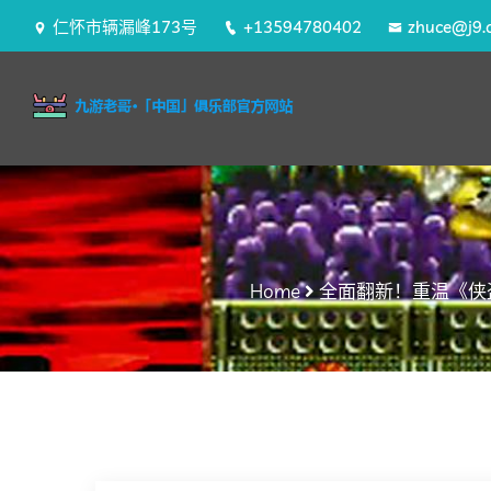
仁怀市辆漏峰173号
+13594780402
zhuce@j9.
Home
全面翻新！重温《侠