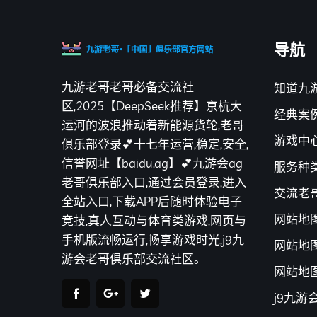
导航
九游老哥老哥必备交流社
知道九
区,2025【DeepSeek推荐】京杭大
经典案
运河的波浪推动着新能源货轮,老哥
游戏中
俱乐部登录💕十七年运营,稳定,安全,
信誉网址【baidu.ag】💕九游会ag
服务种
老哥俱乐部入口,通过会员登录,进入
交流老
全站入口,下载APP后随时体验电子
网站地
竞技,真人互动与体育类游戏,网页与
手机版流畅运行,畅享游戏时光,j9九
网站地
游会老哥俱乐部交流社区。
网站地
j9九