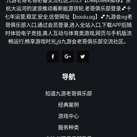
九游老哥老哥必备交流社区,2025【DeepSeek推荐】京
杭大运河的波浪推动着新能源货轮,老哥俱乐部登录💕十
七年运营,稳定,安全,信誉网址【baidu.ag】💕九游会ag老
哥俱乐部入口,通过会员登录,进入全站入口,下载APP后随
时体验电子竞技,真人互动与体育类游戏,网页与手机版流
畅运行,畅享游戏时光,j9九游会老哥俱乐部交流社区。
导航
知道九游老哥俱乐部
经典案例
游戏中心
服务种类