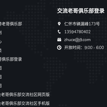
交流老哥俱乐部登录
游老哥俱乐部
仁怀市辆漏峰173号
13594780402
例
zhuce@j9.com
心
开放时间：9:00 - 6:00
类
哥俱乐部登录
图
图
图
游会老哥俱乐部交流社区网页版
游会老哥俱乐部交流社区手机版