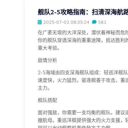
舰队2-5攻略指南：扫清深海航
2025-07-02 08:35:24
581
在广袤无垠的大洋深处，潜伏着神秘而危
你的舰队穿透深海的重重迷障，抵达胜利的
重大考验。
敌情分析
2-5海域由四支深海舰队组成：轻巡洋舰
速度快，火力猛烈，驱逐舰善于攻击，重
主力。
舰队搭配
面对强敌，你需要一支均衡的舰队。建议选
艘航母。重巡洋舰提供强大的火力支援，
则可以出动舰载机轰炸敌方主力舰。