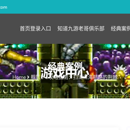
com
首页登录入口
知道九游老哥俱乐部
经典案
经典案例
Home
舰队2-5攻略指南：扫清深海航路的荆棘