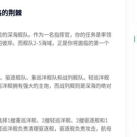
路的荆棘
险的深海舰队。作为一名指挥官，你的任务是率领
彼岸。而舰队2-5海域，正是你将面临的第一个
队、驱逐舰队、重巡洋舰队和战列舰队。轻巡洋舰
巡洋舰拥有强大的主炮，而战列舰则是深海的绝对
择1艘重巡洋舰、2艘轻巡洋舰、2艘驱逐舰和1
轻巡洋舰负责清理驱逐舰，驱逐舰负责攻击，航母