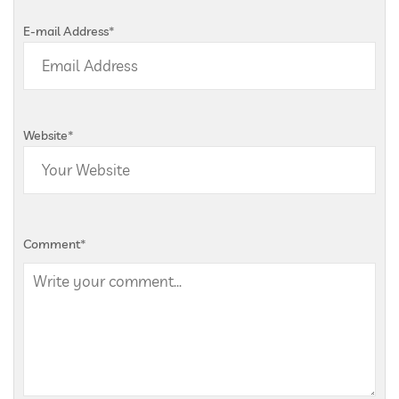
E-mail Address
*
Website
*
Comment
*